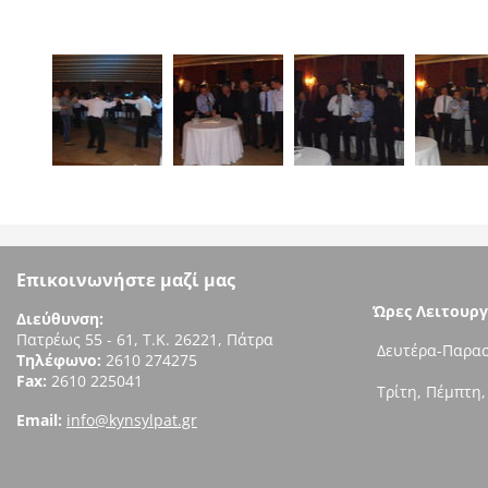
Επικοινωνήστε μαζί μας
Ώρες Λειτουργ
Διεύθυνση:
Πατρέως 55 - 61, Τ.Κ. 26221, Πάτρα
Δευτέρα-Παρασ
Τηλέφωνο:
2610 274275
Fax:
2610 225041
Τρίτη, Πέμπτη,
Email:
info@kynsylpat.gr